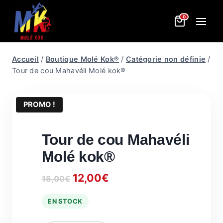
Aller
0
au
contenu
Accueil
/
Boutique Molé Kok®
/
Catégorie non définie
/
Tour de cou Mahavéli Molé kok®
PROMO !
Tour de cou Mahavéli
Molé kok®
Le
Le
12,00
€
16,00
€
prix
prix
EN STOCK
initial
actuel