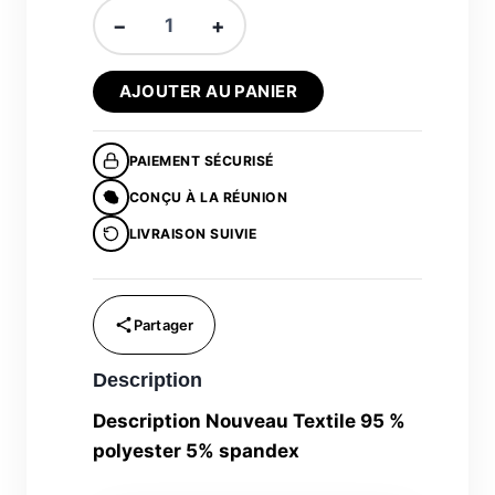
était :
est :
quantité
−
+
de
16,00€.
12,00€.
Tour
AJOUTER AU PANIER
de
cou
Mahavéli
PAIEMENT SÉCURISÉ
Molé
CONÇU À LA RÉUNION
kok®
LIVRAISON SUIVIE
Description
Description Nouveau Textile 95 %
polyester 5% spandex