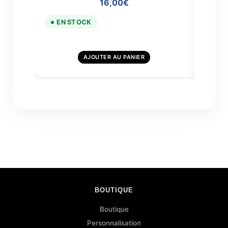
16,00
€
EN STOCK
EN
AJOUTER AU PANIER
BOUTIQUE
Boutique
Personnalisation