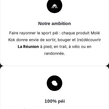
r
d
e
u
c
i
Notre ambition
h
t
o
Faire rayonner le sport péi : chaque produit Molé
i
Kok donne envie de sortir, bouger et (re)découvrir
s
La Réunion
à pied, en trail, à vélo ou en
i
randonnée.
e
s
s
u
r
l
a
100% péi
p