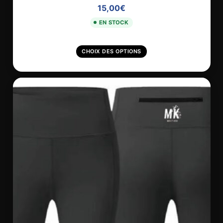
15,00
€
EN STOCK
C
CHOIX DES OPTIONS
e
p
r
o
d
u
i
t
a
p
l
u
s