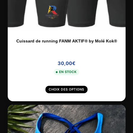
i
e
u
r
s
Cuissard de running FANM AKTIF® by Molé Kok®
v
a
30,00
€
r
i
EN STOCK
a
C
t
CHOIX DES OPTIONS
e
i
p
o
r
n
o
s
d
.