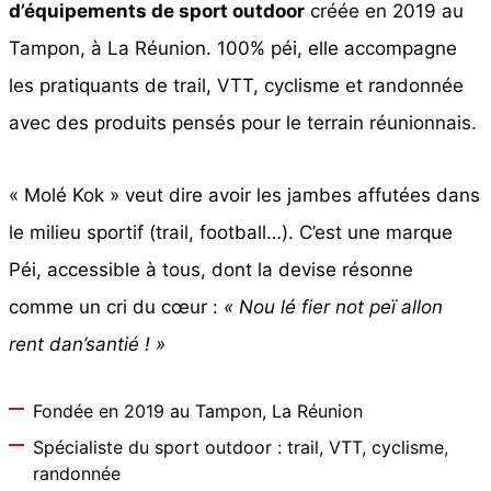
s
a
d’équipements de sport outdoor
créée en 2019 au
u
p
p
Tampon, à La Réunion. 100% péi, elle accompagne
r
e
a
les pratiquants de trail, VTT, cyclisme et randonnée
s
u
g
v
v
e
avec des produits pensés pour le terrain réunionnais.
a
e
d
r
n
u
« Molé Kok » veut dire avoir les jambes affutées dans
i
t
p
le milieu sportif (trail, football…). C’est une marque
a
ê
r
t
t
Péi, accessible à tous, dont la devise résonne
o
i
r
d
comme un cri du cœur :
« Nou lé fier not peï allon
o
e
u
rent dan’santié ! »
n
c
i
s
h
t
Fondée en 2019 au Tampon, La Réunion
.
o
L
i
Spécialiste du sport outdoor : trail, VTT, cyclisme,
e
randonnée
s