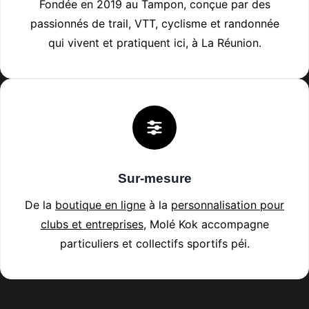
a
Fondée en 2019 au Tampon, conçue par des
g
passionnés de trail, VTT, cyclisme et randonnée
e
qui vivent et pratiquent ici, à La Réunion.
d
u
p
r
o
d
u
Sur-mesure
i
De la
boutique en ligne
à la
personnalisation pour
t
clubs et entreprises
, Molé Kok accompagne
particuliers et collectifs sportifs péi.