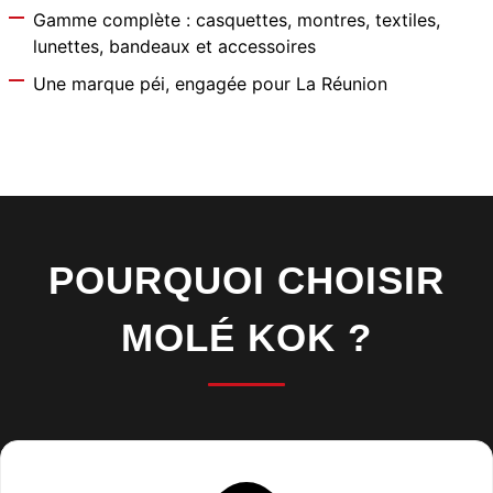
s
i
Gamme complète : casquettes, montres, textiles,
o
e
lunettes, bandeaux et accessoires
p
s
Une marque péi, engagée pour La Réunion
t
s
i
u
o
r
n
l
s
a
p
p
POURQUOI CHOISIR
e
a
u
g
MOLÉ KOK ?
v
e
e
d
n
u
t
p
ê
r
t
o