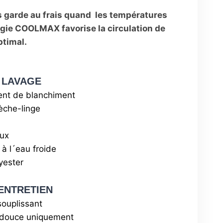
s garde au frais quand les températures
gie COOLMAX favorise la circulation de
ptimal.
 LAVAGE
gent de blanchiment
èche-linge
oux
à l´eau froide
yester
ENTRETIEN
souplissant
e douce uniquement