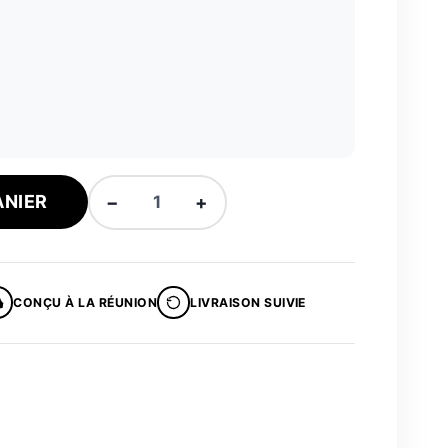
quantité
ANIER
−
+
de
Polo
COOLMAX
Molé
CONÇU À LA RÉUNION
LIVRAISON SUIVIE
Kok®
Piton
Textor