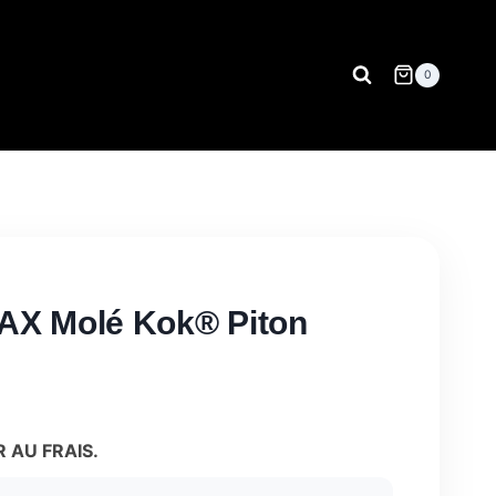
0
X Molé Kok® Piton
 AU FRAIS.