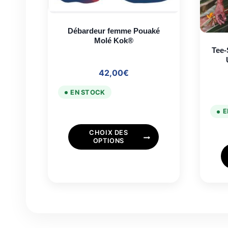
Débardeur femme Pouaké
Molé Kok®
Tee-
42,00
€
EN STOCK
E
Ce
CHOIX DES
produit
OPTIONS
a
plusieurs
variations.
Les
options
peuvent