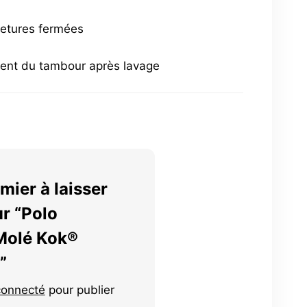
metures fermées
ent du tambour après lavage
mier à laisser
ur “Polo
olé Kok®
”
connecté
pour publier