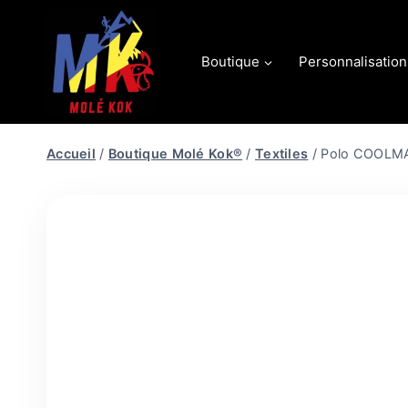
Aller
au
contenu
Boutique
Personnalisation
Accueil
/
Boutique Molé Kok®
/
Textiles
/
Polo COOLMAX