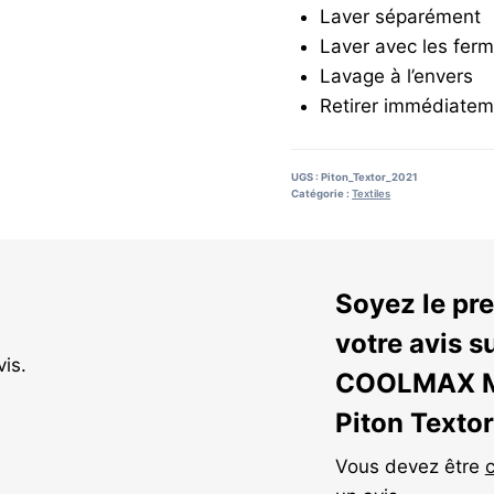
Laver séparément
Laver avec les fer
Lavage à l’envers
Retirer immédiatem
UGS :
Piton_Textor_2021
Catégorie :
Textiles
Soyez le pre
votre avis s
vis.
COOLMAX M
Piton Textor
Vous devez être