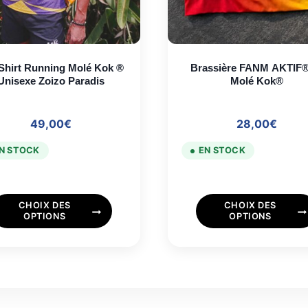
Shirt Running Molé Kok ®
Brassière FANM AKTIF® b
Unisexe Zoizo Paradis
Molé Kok®
49,00
€
28,00
€
N STOCK
EN STOCK
Ce
Ce
CHOIX DES
CHOIX DES
produit
produit
OPTIONS
OPTIONS
a
a
plusieurs
plusieurs
variations.
variations
Les
Les
options
options