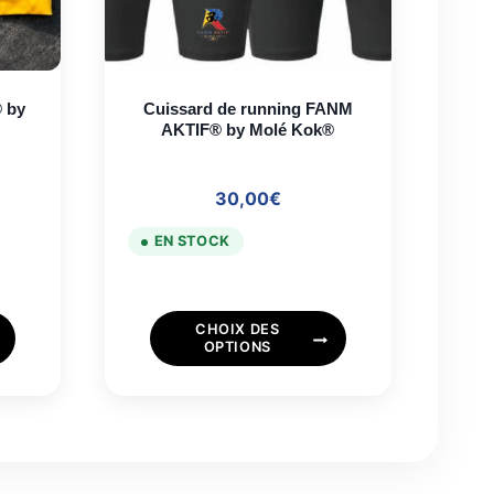
y
Cuissard de running FANM
AKTIF® by Molé Kok®
30,00
€
EN STOCK
Ce
CHOIX DES
produit
OPTIONS
a
plusieurs
.
variations.
Les
options