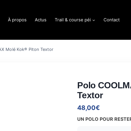
À propos
Actus
Trail & course péi
Contact
 Molé Kok® Piton Textor
Polo COOLMA
Textor
48,00
€
UN POLO POUR RESTER