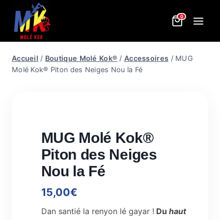
Aller
0
au
contenu
Accueil
/
Boutique Molé Kok®
/
Accessoires
/
MUG
Molé Kok® Piton des Neiges Nou la Fé
MUG Molé Kok®
Piton des Neiges
Nou la Fé
15,00
€
Dan santié la renyon lé gayar !
Du
haut