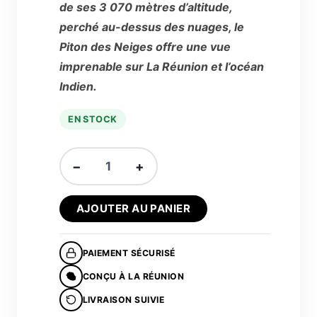
de ses 3 070 mètres d’altitude,
perché au-dessus des nuages, le
Piton des Neiges offre une vue
imprenable sur La Réunion et l’océan
Indien.
EN STOCK
quantité
−
+
de
MUG
AJOUTER AU PANIER
Molé
Kok®
Piton
PAIEMENT SÉCURISÉ
des
CONÇU À LA RÉUNION
Neiges
LIVRAISON SUIVIE
Nou