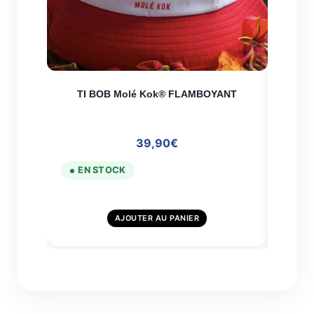
TI BOB Molé Kok® FLAMBOYANT
Por
39,90
€
EN STOCK
EN
AJOUTER AU PANIER